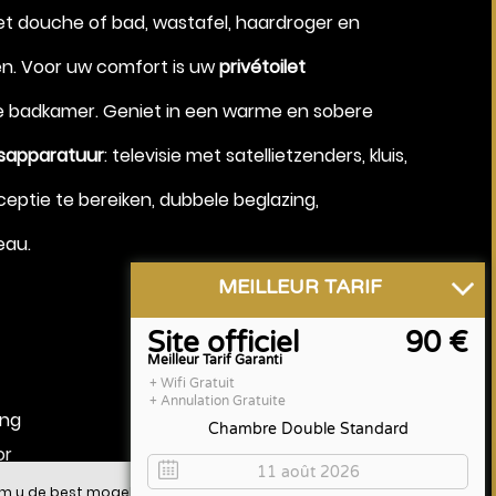
t douche of bad, wastafel, haardroger en
Augustus 2026
n. Voor uw comfort is uw
privétoilet
 badkamer. Geniet in een warme en sobere
tsapparatuur
: televisie met satellietzenders, kluis,
eptie te bereiken, dubbele beglazing,
eau.
MEILLEUR TARIF
Tweepersoonsbed of 2
Site officiel
90 €
eenpersoonsbedden
Meilleur Tarif Garanti
Eigen badkamer
+ Wifi Gratuit
+ Annulation Gratuite
Televisie met
ing
Chambre Double Standard
satellietzenders
or
m u de best mogelijke online ervaring te bieden. U kunt het