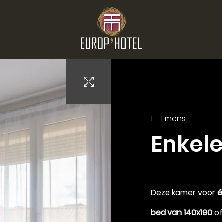
E-Mail :
europ.bergerac@brithotel.fr
1 - 1 mens.
Enkel
Aankomst
Deze kamer voor
é
10
bed van 140x190
o