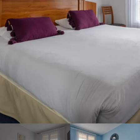
op de website van Brit
Europ’Hôtel reserveert, weet
u zeker dat u deze tegen de
beste prijs krijgt. Profiteer van
onze 3-sterrendiensten
tijdens uw verblijf in ons hotel
in het centrum van Bergerac,
voor uw zakelijke of
toeristische verblijf.
U kunt contact met ons
opnemen op 05 53 57 06 54!