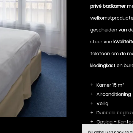
privé badkamer
me
Augustus 2026
welkomstproducte
gescheiden van de
sfeer van
kwalitei
Boek
telefoon om de rec
kledingkast en bur
Kamer 15 m²
Airconditioning
Veilig
Dubbele beglaz
Opslag – Kanto
Wij gebruiken cookies o