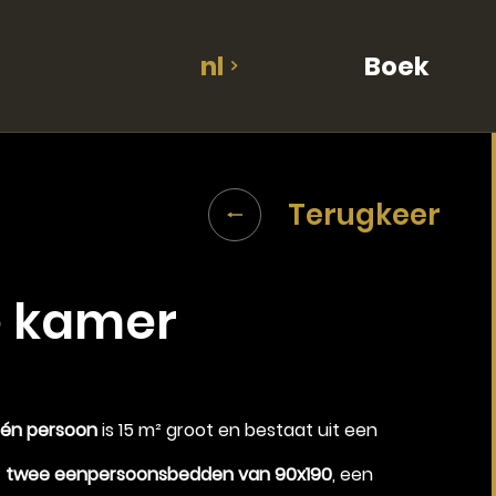
nl
Boek
Terugkeer
e kamer
Vertrek
én persoon
is 15 m² groot en bestaat uit een
11
f
twee eenpersoonsbedden van 90x190
, een