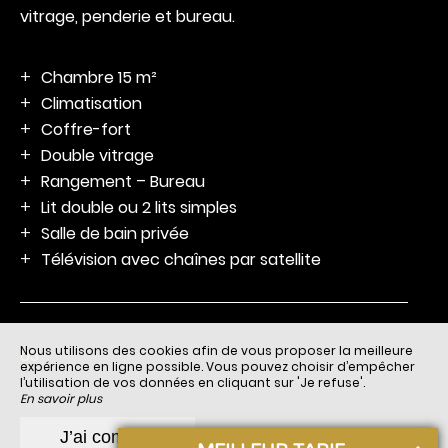
vitrage, penderie et bureau.
Réserver
Chambre 15 m²
Climatisation
Coffre-fort
Double vitrage
Rangement – Bureau
Lit double ou 2 lits simples
Salle de bain privée
Télévision avec chaînes par satellite
Nous utilisons des cookies afin de vous proposer la meilleure
63
expérience en ligne possible. Vous pouvez choisir d’empêcher
l’utilisation de vos données en cliquant sur 'Je refuse'.
En savoir plus
Je refuse
J’ai compris