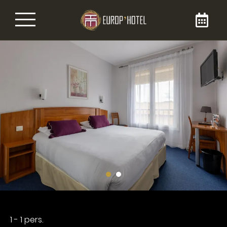
Réservez votre chambre
En réservant votre chambre directement sur
le site internet de le Brit Europ’Hôtel, vous êtes
sûr de l’obtenir au meilleur prix. Profitez de nos
services 3 étoiles lors de votre passage dans
notre hôtel dans le centre-ville de Bergerac,
pour vos séjours d’affaires ou touristiques.
Vous pouvez nous joindre au 05 53 57 06 54 !
1 - 1 pers.