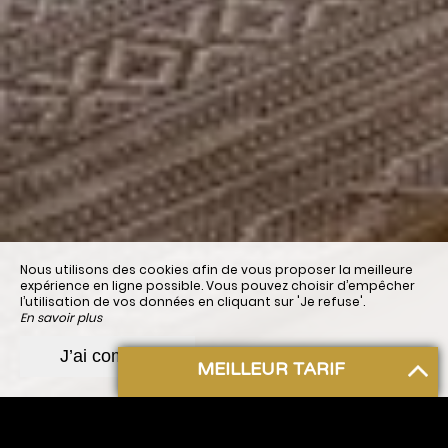
Nous utilisons des cookies afin de vous proposer la meilleure
expérience en ligne possible. Vous pouvez choisir d’empêcher
l’utilisation de vos données en cliquant sur 'Je refuse'.
En savoir plus
Je refuse
J’ai compris
MEILLEUR TARIF